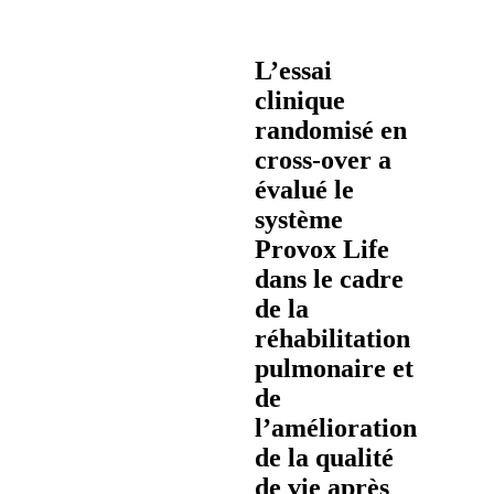
la
peau
Preuves
L’essai
cliniques
clinique
Formation
Produits
randomisé en
Catalogue
cross-over a
Produits
Evénements
évalué le
système
Provox Life
dans le cadre
de la
réhabilitation
pulmonaire et
de
l’amélioration
de la qualité
de vie après