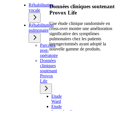
Réhabilitation
Données cliniques soutenant
vocale
Provox Life
Une étude clinique randomisée en
Réhabilitation
cross-over montre une amélioration
pulmonaire
significative des symptômes
pulmonaires chez les patients
laryngectomisés ayant adopté la
Parcours
nouvelle gamme de produits.
post-
opératoire
Données
cliniques
soutenant
Provox
Life
Etude
Ward
Etude
Longobardi
La
santé
de