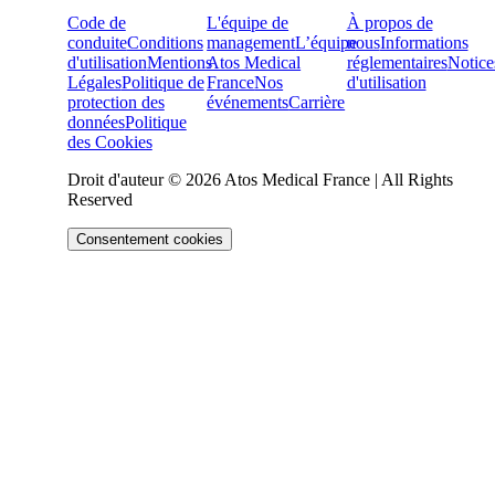
Code de
L'équipe de
À propos de
conduite
Conditions
management
L’équipe
nous
Informations
d'utilisation
Mentions
Atos Medical
réglementaires
Notice
Légales
Politique de
France
Nos
d'utilisation
protection des
événements
Carrière
données
Politique
des Cookies
Droit d'auteur © 2026 Atos Medical France | All Rights
Reserved
Consentement cookies