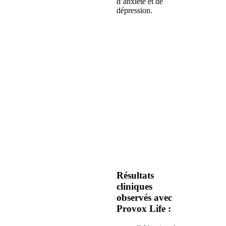
d’anxiété et de
dépression.
Résultats
cliniques
observés avec
Provox Life :