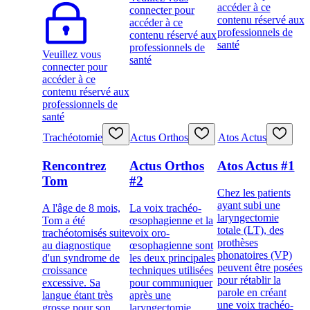
accéder à ce
connecter pour
contenu réservé aux
accéder à ce
professionnels de
contenu réservé aux
santé
professionnels de
Veuillez vous
santé
connecter pour
accéder à ce
contenu réservé aux
professionnels de
santé
Trachéotomie
Actus Orthos
Atos Actus
Rencontrez
Actus Orthos
Atos Actus #1
Tom
#2
Chez les patients
ayant subi une
A l'âge de 8 mois,
La voix trachéo-
laryngectomie
Tom a été
œsophagienne et la
totale (LT), des
trachéotomisés suite
voix oro-
prothèses
au diagnostique
œsophagienne sont
phonatoires (VP)
d'un syndrome de
les deux principales
peuvent être posées
croissance
techniques utilisées
pour rétablir la
excessive. Sa
pour communiquer
parole en créant
langue étant très
après une
une voix trachéo-
grosse pour son
laryngectomie