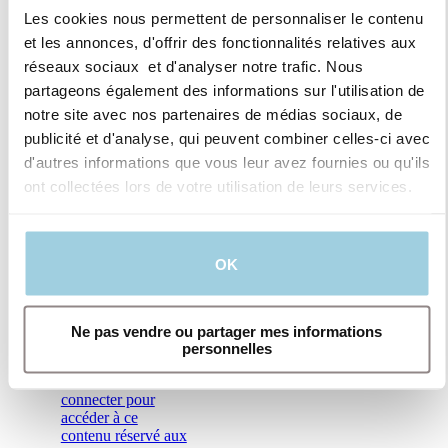
ballonnet chez
Les cookies nous permettent de personnaliser le contenu
les patients
et les annonces, d'offrir des fonctionnalités relatives aux
trachéotomisés
réseaux sociaux et d'analyser notre trafic. Nous
?
partageons également des informations sur l'utilisation de
Anja Fischer,
notre site avec nos partenaires de médias sociaux, de
orthophoniste,
publicité et d'analyse, qui peuvent combiner celles-ci avec
partage son
d'autres informations que vous leur avez fournies ou qu'ils
expertise clinique
sur l'utilisation de la
ont collectées lors de votre utilisation de leurs services.
vocalisation au-
dessus du ballonnet
(ACV) chez les
patients
OK
trachéotomisés.
Ne pas vendre ou partager mes informations
personnelles
Veuillez vous
connecter pour
accéder à ce
contenu réservé aux