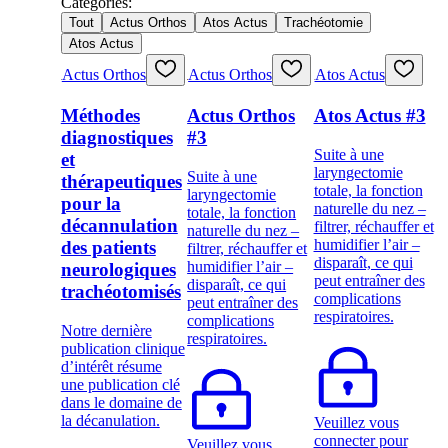
Catégories
:
Tout
Actus Orthos
Atos Actus
Trachéotomie
Atos Actus
Actus Orthos
Actus Orthos
Atos Actus
Méthodes
Actus Orthos
Atos Actus #3
diagnostiques
#3
Suite à une
et
laryngectomie
Suite à une
thérapeutiques
totale, la fonction
laryngectomie
pour la
naturelle du nez –
totale, la fonction
décannulation
filtrer, réchauffer et
naturelle du nez –
humidifier l’air –
des patients
filtrer, réchauffer et
disparaît, ce qui
humidifier l’air –
neurologiques
peut entraîner des
disparaît, ce qui
trachéotomisés
complications
peut entraîner des
respiratoires.
complications
Notre dernière
respiratoires.
publication clinique
d’intérêt résume
une publication clé
dans le domaine de
la décanulation.
Veuillez vous
connecter pour
Veuillez vous