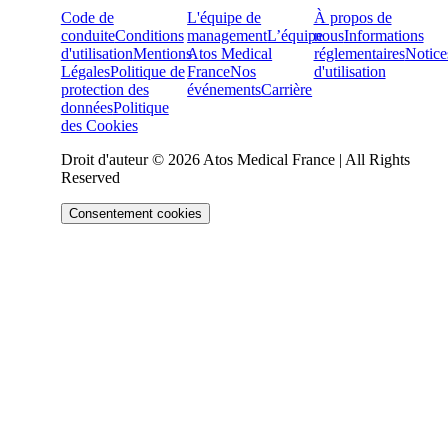
Code de
L'équipe de
À propos de
conduite
Conditions
management
L’équipe
nous
Informations
d'utilisation
Mentions
Atos Medical
réglementaires
Notice
Légales
Politique de
France
Nos
d'utilisation
protection des
événements
Carrière
données
Politique
des Cookies
Droit d'auteur © 2026 Atos Medical France | All Rights
Reserved
Consentement cookies