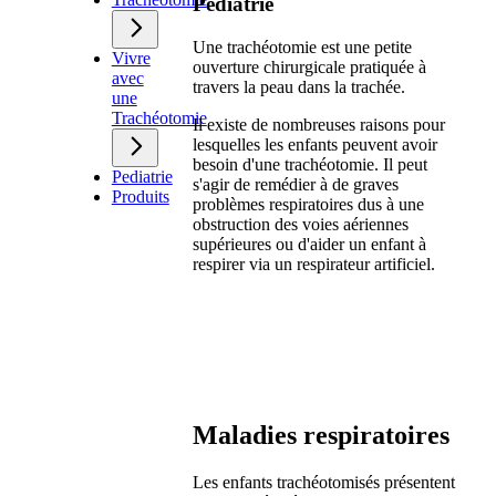
Pédiatrie
Une trachéotomie est une petite
Vivre
ouverture chirurgicale pratiquée à
avec
travers la peau dans la trachée.
une
Trachéotomie
Il existe de nombreuses raisons pour
lesquelles les enfants peuvent avoir
besoin d'une trachéotomie. Il peut
Pediatrie
s'agir de remédier à de graves
Produits
problèmes respiratoires dus à une
obstruction des voies aériennes
supérieures ou d'aider un enfant à
respirer via un respirateur artificiel.
Maladies respiratoires
Les enfants trachéotomisés présentent