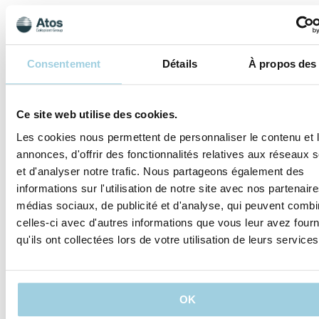
Pourquoi est
il important
Consentement
Détails
À propos des
d'utiliser un
ECH ?
Ce site web utilise des cookies.
Les échangeurs de
chaleur et d'humidité
Les cookies nous permettent de personnaliser le contenu et 
(ECH) ont été mis
annonces, d'offrir des fonctionnalités relatives aux réseaux
au point pour
compenser les
et d'analyser notre trafic. Nous partageons également des
fonctions perdues du
informations sur l'utilisation de notre site avec nos partenair
nez et aider à
médias sociaux, de publicité et d'analyse, qui peuvent combi
rééquilibrer le
"climat" dans les
celles-ci avec d'autres informations que vous leur avez four
poumons. Un ECH
qu'ils ont collectées lors de votre utilisation de leurs services
améliore la santé
pulmonaire en
réchauffant et en
humidifiant l'air
inhalé. Il est prouvé
OK
que l'utilisation