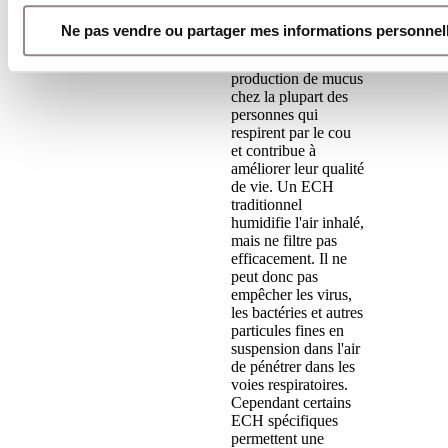
continue d'un
échangeur de
Ne pas vendre ou partager mes informations personnel
chaleur et d'humidité
(ECH) réduit la
production de mucus
chez la plupart des
personnes qui
respirent par le cou
et contribue à
améliorer leur qualité
de vie. Un ECH
traditionnel
humidifie l'air inhalé,
mais ne filtre pas
efficacement. Il ne
peut donc pas
empêcher les virus,
les bactéries et autres
particules fines en
suspension dans l'air
de pénétrer dans les
voies respiratoires.
Cependant certains
ECH spécifiques
permettent une