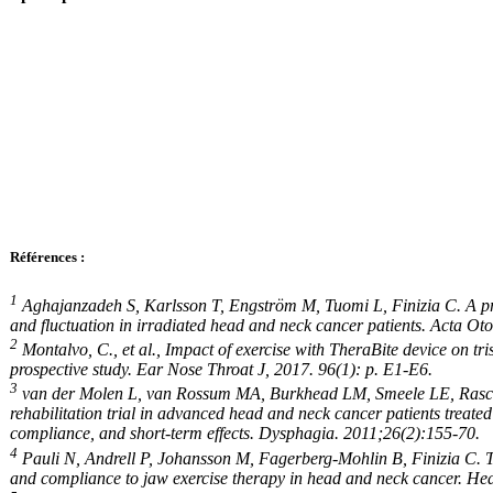
Références :
1
Aghajanzadeh S, Karlsson T, Engström M, Tuomi L, Finizia C. A pro
and fluctuation in irradiated head and neck cancer patients. Acta O
2
Montalvo, C., et al., Impact of exercise with TheraBite device on tris
prospective study. Ear Nose Throat J, 2017. 96(1): p. E1-E6.
3
van der Molen L, van Rossum MA, Burkhead LM, Smeele LE, Rasch
rehabilitation trial in advanced head and neck cancer patients treated
compliance, and short-term effects. Dysphagia. 2011;26(2):155-70.
4
Pauli N, Andrell P, Johansson M, Fagerberg-Mohlin B, Finizia C. Tre
and compliance to jaw exercise therapy in head and neck cancer. H