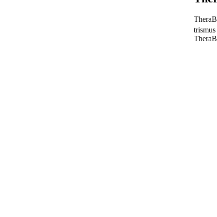
TheraBi
trismus
TheraBi