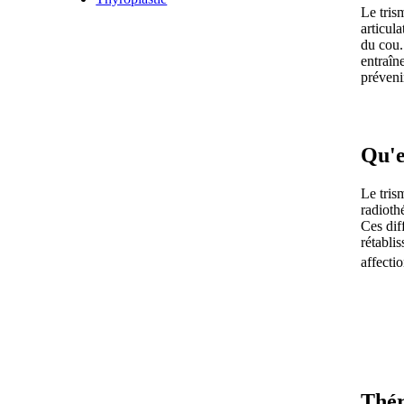
Le tris
articula
du cou.
entraîn
prévenir
Qu'e
Le tris
radiothé
Ces dif
rétabli
affectio
Thér