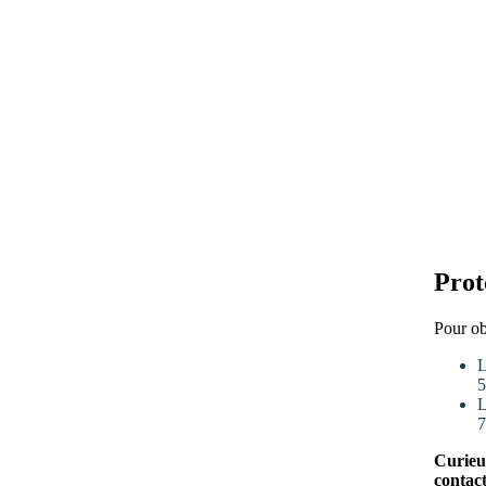
Prot
Pour ob
L
5
L
7
Curieux
contact