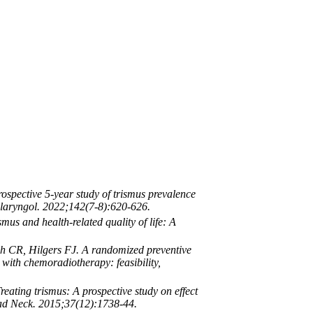
spective 5-year study of trismus prevalence
tolaryngol. 2022;142(7-8):620-626.
mus and health-related quality of life: A
 CR, Hilgers FJ. A randomized preventive
 with chemoradiotherapy: feasibility,
ating trismus: A prospective study on effect
ead Neck. 2015;37(12):1738-44.