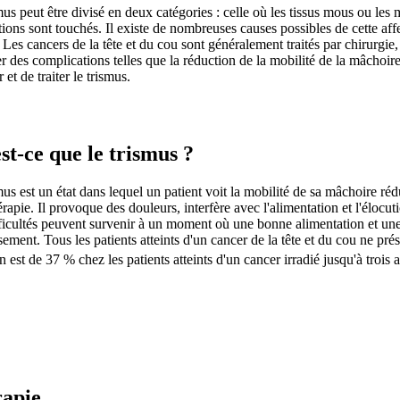
mus peut être divisé en deux catégories : celle où les tissus mous ou les
tions sont touchés. Il existe de nombreuses causes possibles de cette affec
 Les cancers de la tête et du cou sont généralement traités par chirurgi
er des complications telles que la réduction de la mobilité de la mâchoi
 et de traiter le trismus.
st-ce que le trismus ?
mus est un état dans lequel un patient voit la mobilité de sa mâchoire ré
rapie. Il provoque des douleurs, interfère avec l'alimentation et l'élocuti
ficultés peuvent survenir à un moment où une bonne alimentation et un
ssement. Tous les patients atteints d'un cancer de la tête et du cou ne pré
n est de 37 % chez les patients atteints d'un cancer irradié jusqu'à trois 
apie