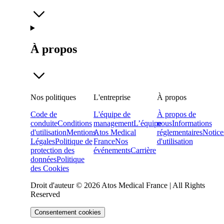
À propos
Nos politiques
L'entreprise
À propos
Code de
L'équipe de
À propos de
conduite
Conditions
management
L’équipe
nous
Informations
d'utilisation
Mentions
Atos Medical
réglementaires
Notice
Légales
Politique de
France
Nos
d'utilisation
protection des
événements
Carrière
données
Politique
des Cookies
Droit d'auteur © 2026 Atos Medical France | All Rights
Reserved
Consentement cookies