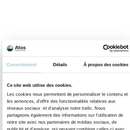
Types de Cookies sur
nos sites
Consentement
Détails
À propos des cookies
Nous utilisons quatre catégories
principales de cookies sur nos sites.
Une description de chaque
Ce site web utilise des cookies.
catégorie est incluse ci-dessous.
Pour obtenir une description de
Les cookies nous permettent de personnaliser le contenu et
chaque cookie spécifique, y
les annonces, d'offrir des fonctionnalités relatives aux
compris l'objectif du cookie et si le
cookie est contrôlé par Atos
réseaux sociaux et d'analyser notre trafic. Nous
Medical ou une tierce partie,
partageons également des informations sur l'utilisation de
veuillez vous référer au tableau
notre site avec nos partenaires de médias sociaux, de
dans le lien Consentement Cookies
ci-dessous.
publicité et d'analyse, qui peuvent combiner celles-ci avec