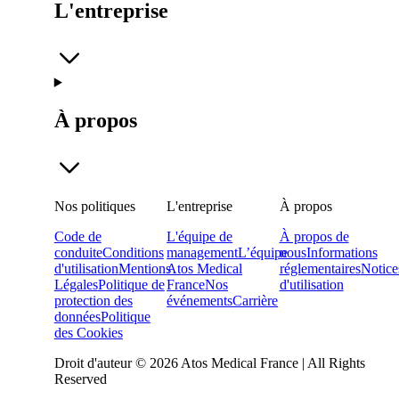
L'entreprise
À propos
Nos politiques
L'entreprise
À propos
Code de
L'équipe de
À propos de
conduite
Conditions
management
L’équipe
nous
Informations
d'utilisation
Mentions
Atos Medical
réglementaires
Notice
Légales
Politique de
France
Nos
d'utilisation
protection des
événements
Carrière
données
Politique
des Cookies
Droit d'auteur © 2026 Atos Medical France | All Rights
Reserved