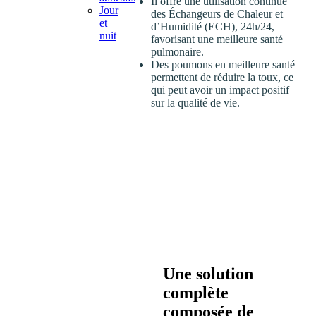
Il offre une utilisation continue
Jour
des Échangeurs de Chaleur et
et
d’Humidité (ECH), 24h/24,
nuit
favorisant une meilleure santé
pulmonaire.
Des poumons en meilleure santé
permettent de réduire la toux, ce
qui peut avoir un impact positif
sur la qualité de vie.
Une solution
complète
composée de