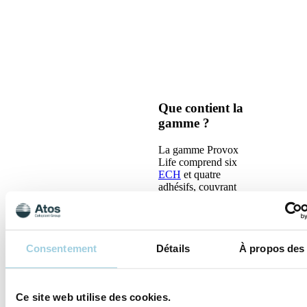
Que contient la
gamme ?
La gamme Provox
Life comprend six
ECH
et quatre
adhésifs, couvrant
vos besoins du matin
au soir, y compris
pendant la nuit. Au
début, il vous faudra
Consentement
Détails
À propos des
un peu de temps
pour vous habituer à
l’utilisation d’un
ECH. Mais une fois
Ce site web utilise des cookies.
à l’aise et prêt à