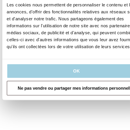
reprendre vos
Les cookies nous permettent de personnaliser le contenu et 
activités, la gamme
Provox Life vous
annonces, d'offrir des fonctionnalités relatives aux réseaux
propose des ECH et
et d'analyser notre trafic. Nous partageons également des
adhésifs adaptés à
informations sur l'utilisation de notre site avec nos partenair
chaque moment de
la journée.
médias sociaux, de publicité et d'analyse, qui peuvent combi
celles-ci avec d'autres informations que vous leur avez four
qu'ils ont collectées lors de votre utilisation de leurs services
OK
Ne pas vendre ou partager mes informations personnel