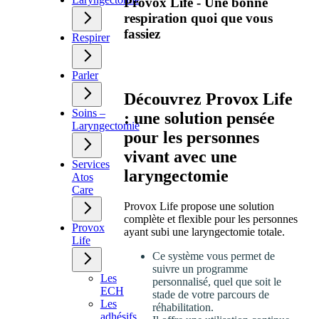
Provox Life - Une bonne
respiration quoi que vous
fassiez
Respirer
Parler
Découvrez Provox Life
Soins –
: une solution pensée
Laryngectomie
pour les personnes
vivant avec une
Services
laryngectomie
Atos
Care
Provox Life propose une solution
complète et flexible pour les personnes
Provox
ayant subi une laryngectomie totale.
Life
Ce système vous permet de
suivre un programme
Les
personnalisé, quel que soit le
ECH
stade de votre parcours de
Les
réhabilitation.
adhésifs