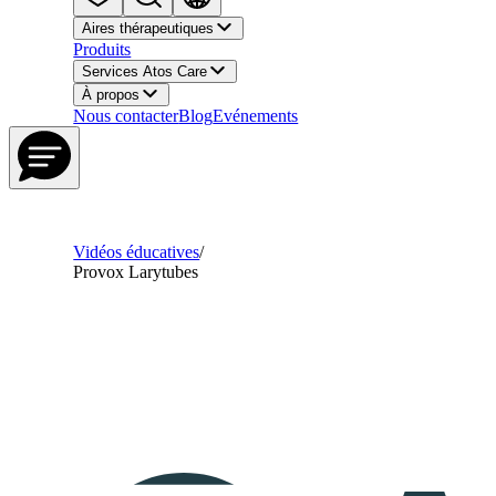
Aires thérapeutiques
Produits
Services Atos Care
À propos
Nous contacter
Blog
Evénements
Vidéos éducatives
/
Provox Larytubes