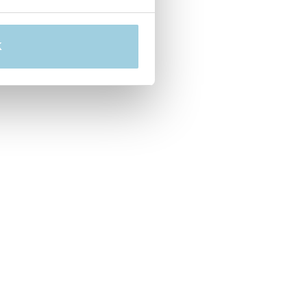
 et ne colle pas.
K