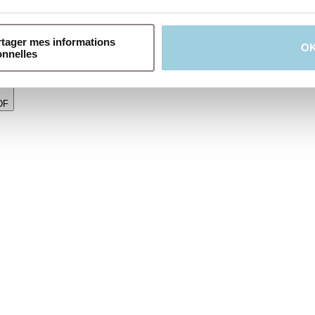
n insertion. • Le gel est incolore et inodore, non gras, soluble dans l’eau
rtager mes informations
O
onnelles
DF