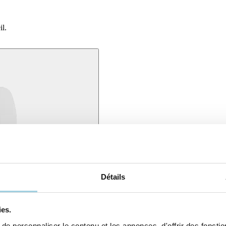
il.
Détails
ies.
lmant la peau pendant le sommeil.
e personnaliser le contenu et les annonces, d'offrir des fonction