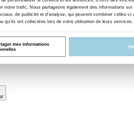
 notre trafic. Nous partageons également des informations sur l'
 calme la peau pendant le sommeil.
iaux, de publicité et d'analyse, qui peuvent combiner celles-ci 
 qu'ils ont collectées lors de votre utilisation de leurs services.
 qu'elle se rétablisse pendant le sommeil
on facile et un meilleur ajustement
rtager mes informations
O
le et fiable entre l’adhésif et l’ECH Provox Life pour plus de sécurité 
onnelles
DF