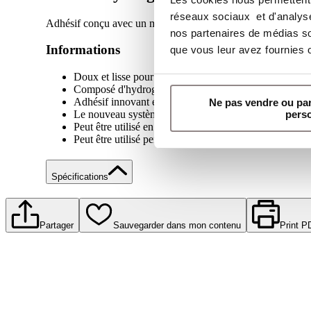
réseaux sociaux et d'analyser
Adhésif conçu avec un matériau hydrogel doux qui apaise et
nos partenaires de médias soc
Informations
que vous leur avez fournies ou
Doux et lisse pour un confort nocturne
Composé d'hydrogel pour apaiser et calmer la peau afin
Adhésif innovant en forme de trèfle pour une applicati
Ne pas vendre ou pa
Le nouveau système SecureFit assure une fixation audib
pers
Peut être utilisé en post-opératoire
Peut être utilisé pendant et après la radiothérapie
Spécifications
Partager
Sauvegarder dans mon contenu
Print P