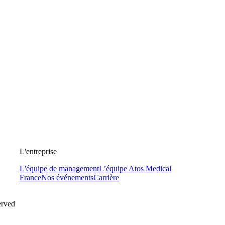
L'entreprise
L'équipe de management
L’équipe Atos Medical
France
Nos événements
Carrière
erved