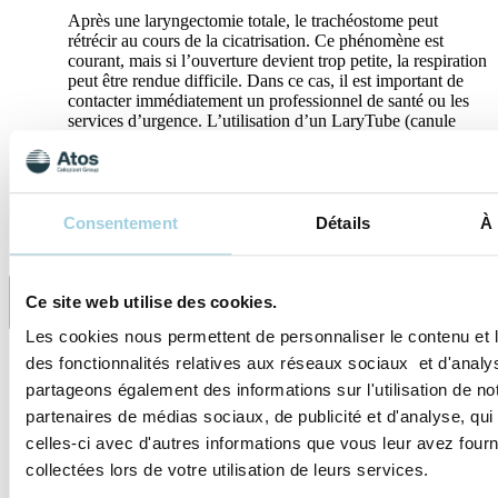
Après une laryngectomie totale, le trachéostome peut
rétrécir au cours de la cicatrisation. Ce phénomène est
courant, mais si l’ouverture devient trop petite, la respiration
peut être rendue difficile. Dans ce cas, il est important de
contacter immédiatement un professionnel de santé ou les
services d’urgence. L’utilisation d’un LaryTube (canule
souple en silicone) peut alors être nécessaire pour maintenir
l’ouverture du trachéostome. Comme les adhésifs, il permet
aussi de fixer un filtre ECH.
Consentement
Détails
À 
Spécifications
Ce site web utilise des cookies.
Partager
Sauvegarder dans mon contenu
Les cookies nous permettent de personnaliser le contenu et l
des fonctionnalités relatives aux réseaux sociaux et d'analys
partageons également des informations sur l'utilisation de no
partenaires de médias sociaux, de publicité et d'analyse, qu
celles-ci avec d'autres informations que vous leur avez fourni
collectées lors de votre utilisation de leurs services.