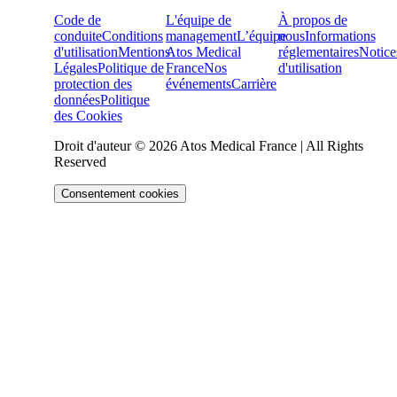
Code de
L'équipe de
À propos de
conduite
Conditions
management
L’équipe
nous
Informations
d'utilisation
Mentions
Atos Medical
réglementaires
Notice
Légales
Politique de
France
Nos
d'utilisation
protection des
événements
Carrière
données
Politique
des Cookies
Droit d'auteur © 2026 Atos Medical France | All Rights
Reserved
Consentement cookies