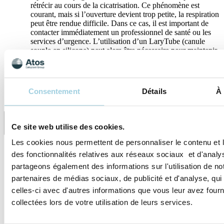
rétrécir au cours de la cicatrisation. Ce phénomène est
courant, mais si l’ouverture devient trop petite, la respiration
peut être rendue difficile. Dans ce cas, il est important de
contacter immédiatement un professionnel de santé ou les
services d’urgence. L’utilisation d’un LaryTube (canule
souple en silicone) peut alors être nécessaire pour maintenir
l’ouverture du trachéostome. Comme les adhésifs, il permet
aussi de fixer un filtre ECH.
Consentement
Détails
À 
Spécifications
Ce site web utilise des cookies.
Partager
Sauvegarder dans mon contenu
Les cookies nous permettent de personnaliser le contenu et l
des fonctionnalités relatives aux réseaux sociaux et d'analys
partageons également des informations sur l'utilisation de no
partenaires de médias sociaux, de publicité et d'analyse, qu
celles-ci avec d'autres informations que vous leur avez fourni
collectées lors de votre utilisation de leurs services.