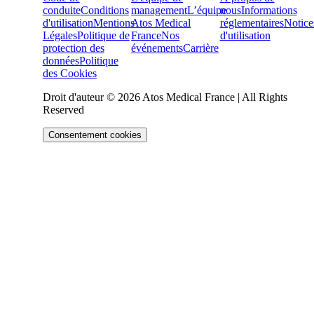
conduite
Conditions
management
L’équipe
nous
Informations
d'utilisation
Mentions
Atos Medical
réglementaires
Notice
Légales
Politique de
France
Nos
d'utilisation
protection des
événements
Carrière
données
Politique
des Cookies
Droit d'auteur © 2026 Atos Medical France | All Rights
Reserved
Consentement cookies