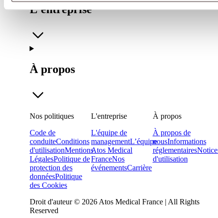
L'entreprise
À propos
Nos politiques
L'entreprise
À propos
Code de
L'équipe de
À propos de
conduite
Conditions
management
L’équipe
nous
Informations
d'utilisation
Mentions
Atos Medical
réglementaires
Notice
Légales
Politique de
France
Nos
d'utilisation
protection des
événements
Carrière
données
Politique
des Cookies
Droit d'auteur © 2026 Atos Medical France | All Rights
Reserved