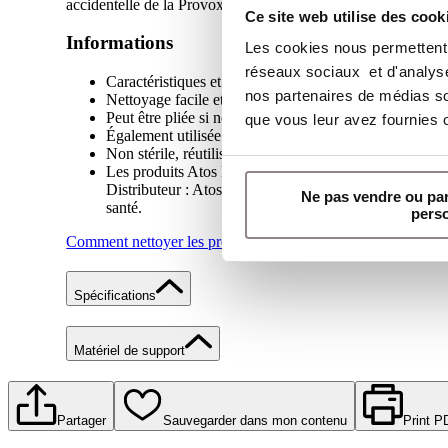
accidentelle de la Provox Brush. Disponible en deux longueu
Ce site web utilise des cook
Informations
Les cookies nous permettent d
réseaux sociaux et d'analyser
Caractéristiques et avantages
nos partenaires de médias soc
Nettoyage facile et efficace
Peut être pliée si nécessaire
que vous leur avez fournies ou
Également utilisée pour insérer le Provox Plug ou le
Non stérile, réutilisable. Usage sur un seul patient. P
Les produits Atos Medical sont des dispositifs médicau
Distributeur : Atos Medical S.A.S. Attention, lire atte
Ne pas vendre ou pa
santé.
pers
Comment nettoyer les prothèses phonatoire Provox
Spécifications
Matériel de support
Partager
Sauvegarder dans mon contenu
Print P