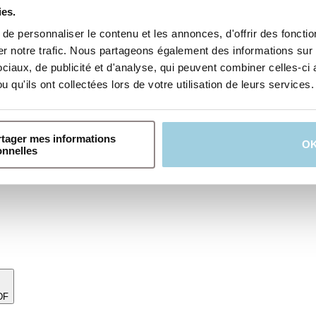
rs.
ies.
e personnaliser le contenu et les annonces, d'offrir des fonction
 notre trafic. Nous partageons également des informations sur l'
iaux, de publicité et d'analyse, qui peuvent combiner celles-ci 
 qu'ils ont collectées lors de votre utilisation de leurs services.
 Provox Vega Plug
our les prothèses phonatoires de 12,5 et 15 mm, utilisez la Provox Brush
x, produits de santé réglementés qui portent, au titre de cette régleme
ntivement la notice d’instructions de chaque produit avant utilisation. P
rtager mes informations
O
onnelles
DF