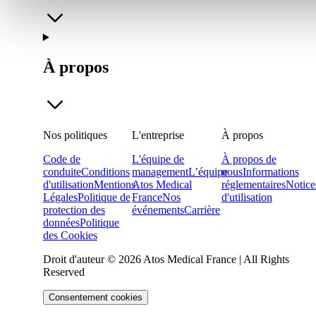
À propos
Nos politiques
L'entreprise
À propos
Code de
L'équipe de
À propos de
conduite
Conditions
management
L’équipe
nous
Informations
d'utilisation
Mentions
Atos Medical
réglementaires
Notice
Légales
Politique de
France
Nos
d'utilisation
protection des
événements
Carrière
données
Politique
des Cookies
Droit d'auteur © 2026 Atos Medical France | All Rights
Reserved
Consentement cookies