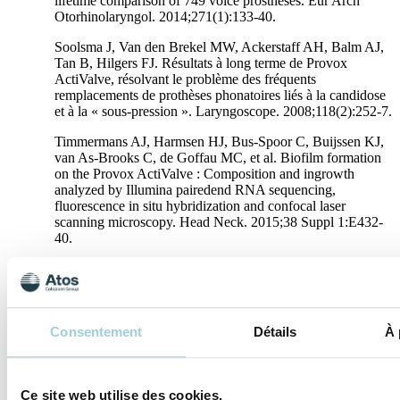
lifetime comparison of 749 voice prostheses. Eur Arch
Otorhinolaryngol. 2014;271(1):133-40.
Soolsma J, Van den Brekel MW, Ackerstaff AH, Balm AJ,
Tan B, Hilgers FJ. Résultats à long terme de Provox
ActiValve, résolvant le problème des fréquents
remplacements de prothèses phonatoires liés à la candidose
et à la « sous-pression ». Laryngoscope. 2008;118(2):252-7.
Timmermans AJ, Harmsen HJ, Bus-Spoor C, Buijssen KJ,
van As-Brooks C, de Goffau MC, et al. Biofilm formation
on the Provox ActiValve : Composition and ingrowth
analyzed by Illumina pairedend RNA sequencing,
fluorescence in situ hybridization and confocal laser
scanning microscopy. Head Neck. 2015;38 Suppl 1:E432-
40.
Informations
Durée de vie médiane du dispositif la plus longue
Gestion des fuites intra-prothétiques précoces dues au
Consentement
Détails
À 
biofilm
Gestion des fuites intra-prothétiques dues à des
problèmes de pression
Ce site web utilise des cookies.