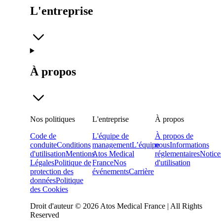
L'entreprise
À propos
Nos politiques
L'entreprise
À propos
Code de
L'équipe de
À propos de
conduite
Conditions
management
L’équipe
nous
Informations
d'utilisation
Mentions
Atos Medical
réglementaires
Notice
Légales
Politique de
France
Nos
d'utilisation
protection des
événements
Carrière
données
Politique
des Cookies
Droit d'auteur © 2026 Atos Medical France | All Rights
Reserved