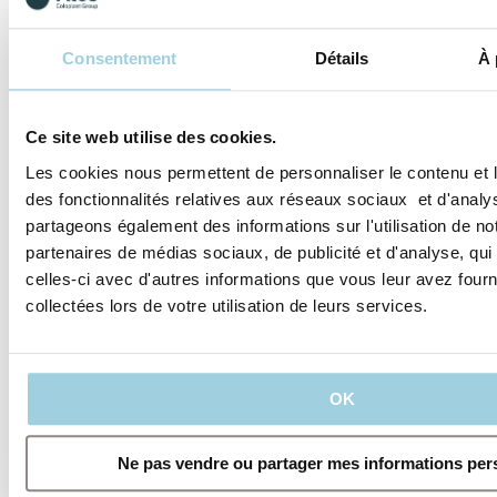
Parlez-en avec votre médecin.
Les produits Atos Medical sont des dispositifs
médicaux, produits de santé réglementés qui portent,
Consentement
Détails
À 
au titre de cette réglementation, le marque CE.
Fabricant : Atos Medical AB. Distributeur : Atos
Medical S.A.S. Attention, lire attentivement la notice
d’instructions de chaque produit avant utilisation.
Ce site web utilise des cookies.
Pour plus d’informations, consultez votre
Les cookies nous permettent de personnaliser le contenu et l
professionnel de santé.
des fonctionnalités relatives aux réseaux sociaux et d'analys
partageons également des informations sur l'utilisation de no
Spécifications
partenaires de médias sociaux, de publicité et d'analyse, qu
celles-ci avec d'autres informations que vous leur avez fourni
collectées lors de votre utilisation de leurs services.
Partager
Sauvegarder dans mon contenu
OK
Ne pas vendre ou partager mes informations per