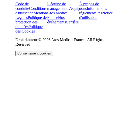
Code de
L'équipe de
À propos de
conduite
Conditions
management
L’équipe
nous
Informations
d'utilisation
Mentions
Atos Medical
réglementaires
Notice
Légales
Politique de
France
Nos
d'utilisation
protection des
événements
Carrière
données
Politique
des Cookies
Droit d'auteur © 2026 Atos Medical France | All Rights
Reserved
Consentement cookies