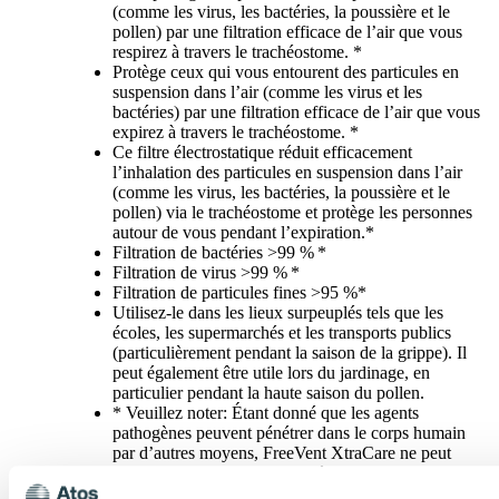
(comme les virus, les bactéries, la poussière et le
pollen) par une filtration efficace de l’air que vous
respirez à travers le trachéostome. *
Protège ceux qui vous entourent des particules en
suspension dans l’air (comme les virus et les
bactéries) par une filtration efficace de l’air que vous
expirez à travers le trachéostome. *
Ce filtre électrostatique réduit efficacement
l’inhalation des particules en suspension dans l’air
(comme les virus, les bactéries, la poussière et le
pollen) via le trachéostome et protège les personnes
autour de vous pendant l’expiration.*
Filtration de bactéries >99 % *
Filtration de virus >99 % *
Filtration de particules fines >95 %*
Utilisez-le dans les lieux surpeuplés tels que les
écoles, les supermarchés et les transports publics
(particulièrement pendant la saison de la grippe). Il
peut également être utile lors du jardinage, en
particulier pendant la haute saison du pollen.
* Veuillez noter: Étant donné que les agents
pathogènes peuvent pénétrer dans le corps humain
par d’autres moyens, FreeVent XtraCare ne peut
garantir une protection complète.Veuillez lire les
instructions pour plus d’information.