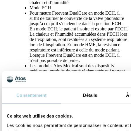
chaleur et d’humidité.
Mode ECH
Pour mettre Freevent DualCare en mode ECH, il
suffit de tourner le couvercle de la valve phonatoire
jusqu’à ce qu’il s’enclenche dans la position ECH.
En mode ECH, le patient inspire et expire par l’ECH.
La chaleur et l’humidité accumulées dans l’ECH lors
de l’expiration, sont restituées au système respiratoire
lors de l’inspiration. En mode HME, la résistance
respiratoire est inférieure à celle du mode parlant.
Lorsque Freevent DualCare est en mode ECH, il
n’est pas possible de parler.
Les produits Atos Medical sont des dispositifs
médicaux, produits de santé réglementés qui portent,
au titre de cette réglementation, le marque CE.
Fabricant : Atos Medical AB. Distributeur : Atos
Medical S.A.S. Attention, lire attentivement la notice
d’instructions de chaque produit avant utilisation.
Consentement
Détails
À 
Pour plus d’informations, consultez votre
professionnel de santé.
Ce site web utilise des cookies.
Spécifications
Les cookies nous permettent de personnaliser le contenu et l