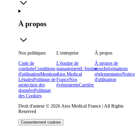
À propos
Nos politiques
L'entreprise
À propos
Code de
L'équipe de
À propos de
conduite
Conditions
management
L’équipe
nous
Informations
d'utilisation
Mentions
Atos Medical
réglementaires
Notice
Légales
Politique de
France
Nos
d'utilisation
protection des
événements
Carrière
données
Politique
des Cookies
Droit d'auteur © 2026 Atos Medical France | All Rights
Reserved
Consentement cookies