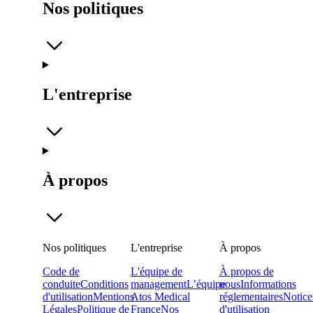
Nos politiques
L'entreprise
À propos
Nos politiques
L'entreprise
À propos
Code de
L'équipe de
À propos de
conduite
Conditions
management
L’équipe
nous
Informations
d'utilisation
Mentions
Atos Medical
réglementaires
Notice
Légales
Politique de
France
Nos
d'utilisation