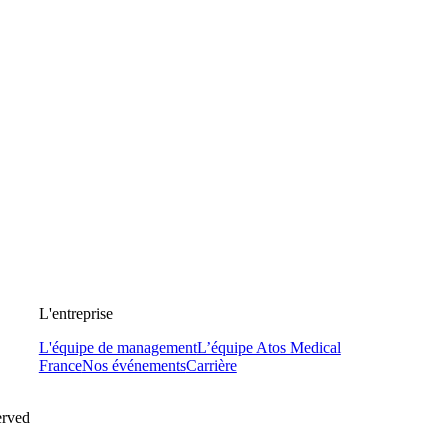
L'entreprise
L'équipe de management
L’équipe Atos Medical
France
Nos événements
Carrière
erved